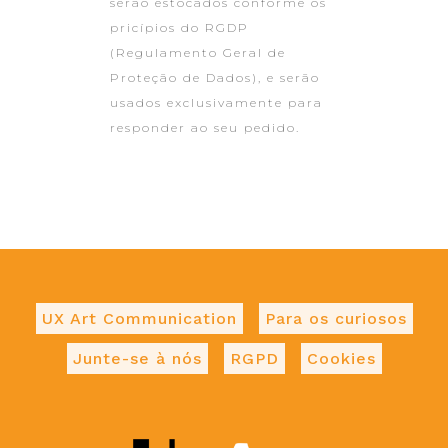
serão estocados conforme os
pricípios do RGDP
(Regulamento Geral de
Proteção de Dados), e serão
usados exclusivamente para
responder ao seu pedido.
UX Art Communication
Para os curiosos
Junte-se à nós
RGPD
Cookies